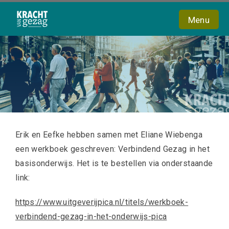
Menu
Home
Trajecten
Voorstellen
Verbindend Gezag
Erik en Eefke hebben samen met Eliane Wiebenga
een werkboek geschreven: Verbindend Gezag in het
Intranet
basisonderwijs. Het is te bestellen via onderstaande
Contact
link:
Bel nu
https://www.uitgeverijpica.nl/titels/werkboek-
verbindend-gezag-in-het-onderwijs-pica
E-mail